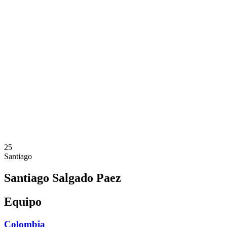
Dónde ver
Equipos
Calendario y resultados
Posiciones
Estadísticas
Competición
Noticias
Temporada 2025
❮
Temporada 2025
Temporada 2023
Temporada 2021
25
Santiago
Santiago Salgado Paez
Equipo
Colombia