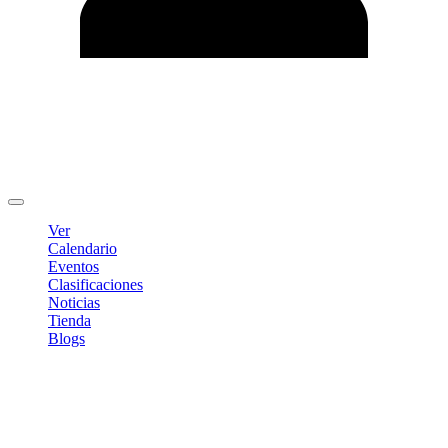
Editar Perfil
Cambiar contraseña
Cerrar sesión
Ver
Calendario
Eventos
Clasificaciones
Noticias
Tienda
Blogs