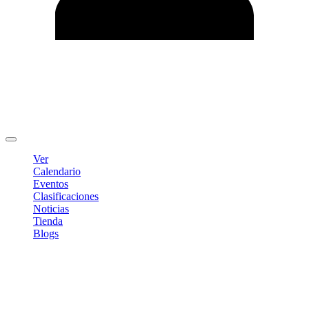
Editar Perfil
Cambiar contraseña
Cerrar sesión
Ver
Calendario
Eventos
Clasificaciones
Noticias
Tienda
Blogs