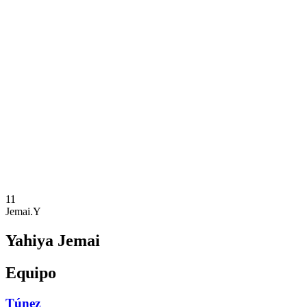
Dónde ver
Equipos
Calendario y resultados
Posiciones
Estadísticas
Competición
Noticias
Temporada 2025
❮
Temporada 2025
Temporada 2023
Temporada 2021
11
Jemai.Y
Yahiya Jemai
Equipo
Túnez