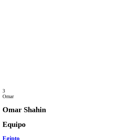
Dónde ver
Equipos
Calendario y resultados
Posiciones
Estadísticas
Competición
Noticias
Temporada 2025
❮
Temporada 2025
Temporada 2023
Temporada 2021
3
Omar
Omar Shahin
Equipo
Egipto