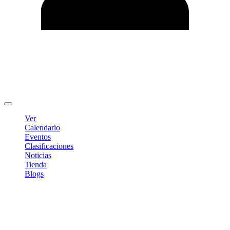
Editar Perfil
Cambiar contraseña
Cerrar sesión
Ver
Calendario
Eventos
Clasificaciones
Noticias
Tienda
Blogs