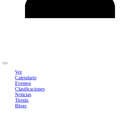
Editar Perfil
Cambiar contraseña
Cerrar sesión
Ver
Calendario
Eventos
Clasificaciones
Noticias
Tienda
Blogs