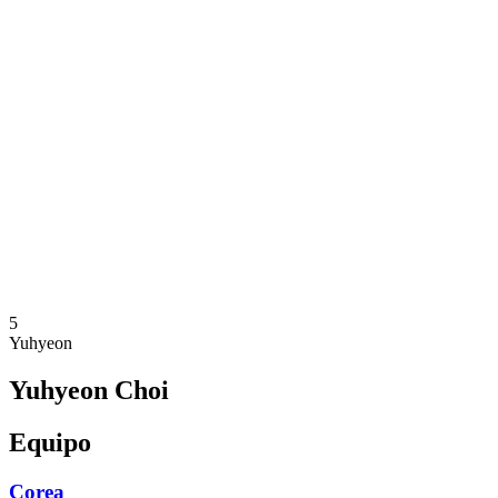
Dónde ver
Equipos
Calendario y resultados
Posiciones
Estadísticas
Competición
Noticias
Temporada 2025
❮
Temporada 2025
Temporada 2023
Temporada 2021
5
Yuhyeon
Yuhyeon Choi
Equipo
Corea