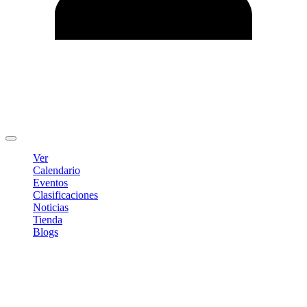
Editar Perfil
Cambiar contraseña
Cerrar sesión
Ver
Calendario
Eventos
Clasificaciones
Noticias
Tienda
Blogs