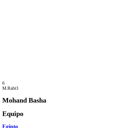
Dónde ver
Equipos
Calendario y resultados
Posiciones
Estadísticas
Competición
Noticias
Temporada 2025
❮
Temporada 2025
Temporada 2023
Temporada 2021
6
M.Rabi3
Mohand Basha
Equipo
Egipto