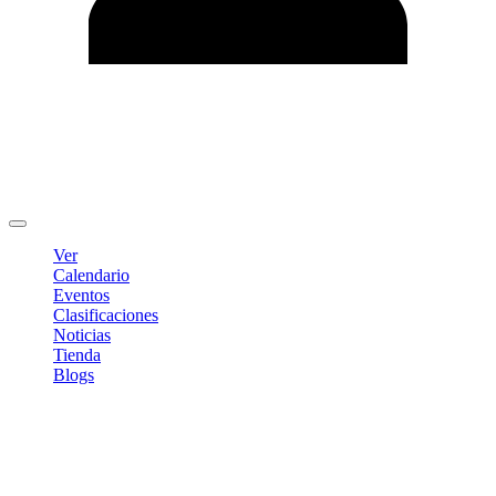
Editar Perfil
Cambiar contraseña
Cerrar sesión
Ver
Calendario
Eventos
Clasificaciones
Noticias
Tienda
Blogs