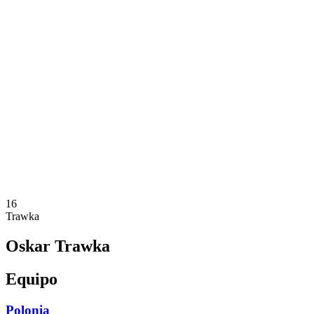
Dónde ver
Equipos
Calendario y resultados
Posiciones
Estadísticas
Competición
Noticias
Temporada 2025
❮
Temporada 2025
Temporada 2023
Temporada 2021
16
Trawka
Oskar Trawka
Equipo
Polonia