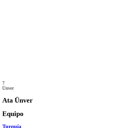
Dónde ver
Equipos
Calendario y resultados
Posiciones
Estadísticas
Competición
Noticias
Temporada 2025
❮
Temporada 2025
Temporada 2023
Temporada 2021
7
Ünver
Ata Ünver
Equipo
Turquía