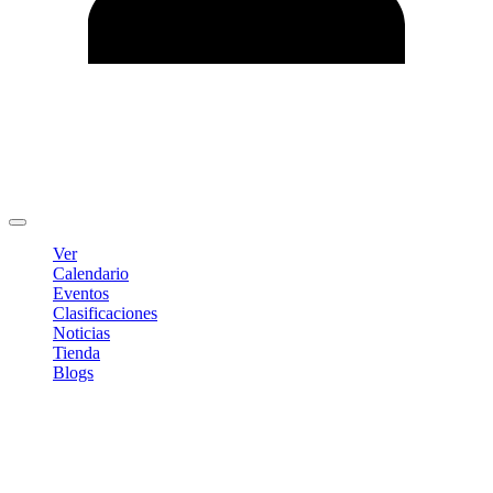
Editar Perfil
Cambiar contraseña
Cerrar sesión
Ver
Calendario
Eventos
Clasificaciones
Noticias
Tienda
Blogs