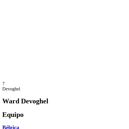
Dónde ver
Equipos
Calendario y resultados
Posiciones
Estadísticas
Competición
Noticias
Temporada 2025
❮
Temporada 2025
Temporada 2023
Temporada 2021
7
Devoghel
Ward Devoghel
Equipo
Bélgica