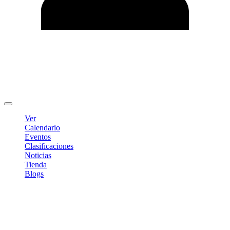
Editar Perfil
Cambiar contraseña
Cerrar sesión
Ver
Calendario
Eventos
Clasificaciones
Noticias
Tienda
Blogs