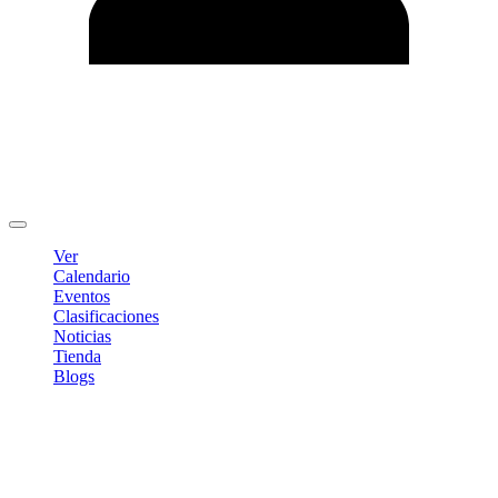
Editar Perfil
Cambiar contraseña
Cerrar sesión
Ver
Calendario
Eventos
Clasificaciones
Noticias
Tienda
Blogs