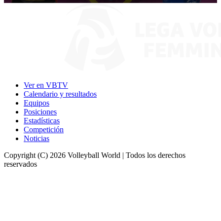
0
seconds
of
9
minutes,
59
seconds
Ver en VBTV
Calendario y resultados
Equipos
Posiciones
Estadísticas
Competición
Noticias
Copyright (C) 2026 Volleyball World | Todos los derechos
reservados