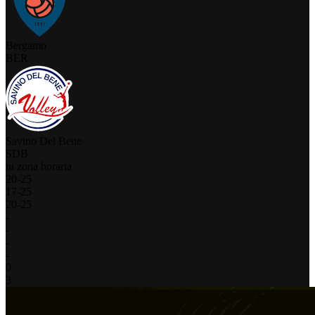
Bergamo
BER
Savino Del Bene
SDB
tu zona horaria
20
-
25
17
-
25
20
-
25
-
-
-
-
0
3