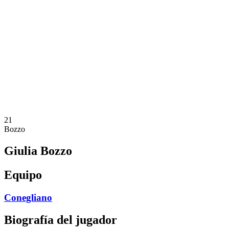
Calendario y resultados
Equipos
Posiciones
Estadísticas
Noticias
Temporada
❮
Temporada 2025-2026
Temporada 2024-2025
Temporada 2023-2024
Temporada 2022-2023
Temporada 2021-2022
21
Bozzo
Giulia Bozzo
Equipo
Conegliano
Biografía del jugador