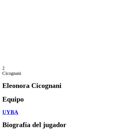
Calendario y resultados
Equipos
Posiciones
Estadísticas
Noticias
Temporada
❮
Temporada 2025-2026
Temporada 2024-2025
Temporada 2023-2024
Temporada 2022-2023
Temporada 2021-2022
2
Cicognani
Eleonora Cicognani
Equipo
UYBA
Biografía del jugador