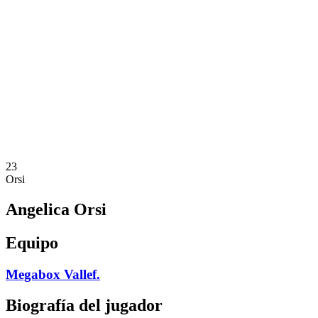
Calendario y resultados
Equipos
Posiciones
Estadísticas
Noticias
Temporada
❮
Temporada 2025-2026
Temporada 2024-2025
Temporada 2023-2024
Temporada 2022-2023
Temporada 2021-2022
23
Orsi
Angelica Orsi
Equipo
Megabox Vallef.
Biografía del jugador