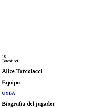
Calendario y resultados
Equipos
Posiciones
Estadísticas
Noticias
Temporada
❮
Temporada 2025-2026
Temporada 2024-2025
Temporada 2023-2024
Temporada 2022-2023
Temporada 2021-2022
18
Torcolacci
Alice Torcolacci
Equipo
UYBA
Biografía del jugador