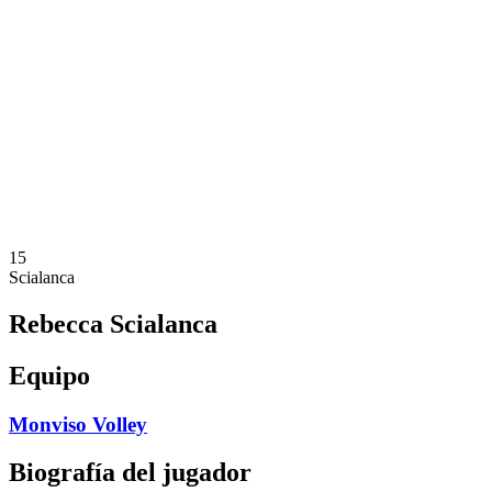
Calendario y resultados
Equipos
Posiciones
Estadísticas
Noticias
Temporada
❮
Temporada 2025-2026
Temporada 2024-2025
Temporada 2023-2024
Temporada 2022-2023
Temporada 2021-2022
15
Scialanca
Rebecca Scialanca
Equipo
Monviso Volley
Biografía del jugador