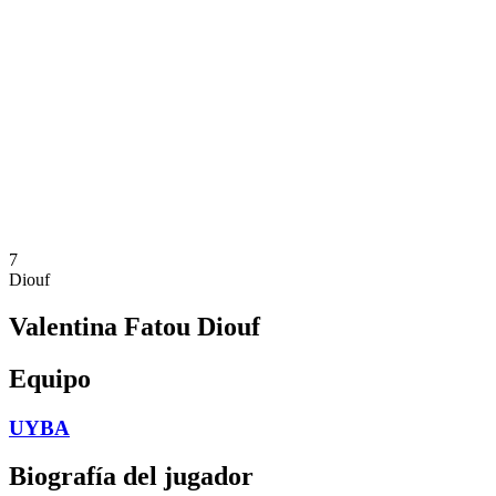
Calendario y resultados
Equipos
Posiciones
Estadísticas
Noticias
Temporada
❮
Temporada 2025-2026
Temporada 2024-2025
Temporada 2023-2024
Temporada 2022-2023
Temporada 2021-2022
7
Diouf
Valentina Fatou Diouf
Equipo
UYBA
Biografía del jugador