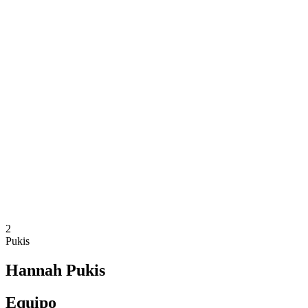
Dónde ver
Entradas
Calendario y resultados
Equipos
Posiciones
Estadísticas
Competición
Noticias
Temporada 2025
❮
Temporada 2025
Temporada 2024
Temporada 2023
Temporada 2022
Temporada 2021
2
Pukis
Hannah Pukis
Equipo