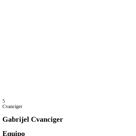
Dónde ver
Entradas
Calendario y resultados
Equipos
Posiciones
Estadísticas
Competición
Noticias
Temporada 2025
❮
Temporada 2025
Temporada 2024
Temporada 2023
Temporada 2022
Temporada 2021
5
Cvanciger
Gabrijel Cvanciger
Equipo