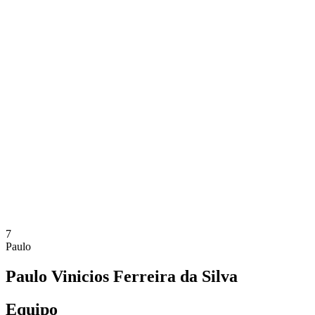
Dónde ver
Entradas
Calendario y resultados
Equipos
Posiciones
Estadísticas
Competición
Noticias
Temporada 2025
❮
Temporada 2025
Temporada 2024
Temporada 2023
Temporada 2022
Temporada 2021
7
Paulo
Paulo Vinicios Ferreira da Silva
Equipo