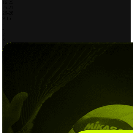
16
-
25
25
-
21
26
-
28
9
-
15
-
-
2
3