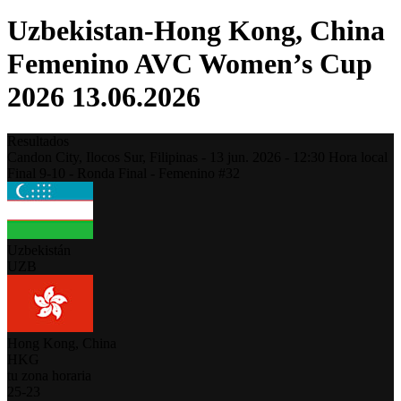
Uzbekistan-Hong Kong, China
Femenino AVC Women’s Cup
2026 13.06.2026
Resultados
Candon City, Ilocos Sur,
Filipinas
-
13 jun. 2026 -
12:30
Hora local
Final 9-10 - Ronda Final - Femenino #32
Uzbekistán
UZB
Hong Kong, China
HKG
tu zona horaria
25
-
23