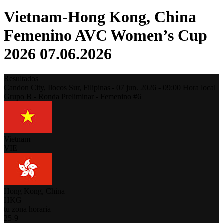
Vietnam-Hong Kong, China
Femenino AVC Women’s Cup
2026 07.06.2026
Resultados
Candon City, Ilocos Sur,
Filipinas
-
07 jun. 2026 -
09:00
Hora local
Grupo B - Ronda Preliminar - Femenino #6
Vietnam
VIE
Hong Kong, China
HKG
tu zona horaria
25
-
9