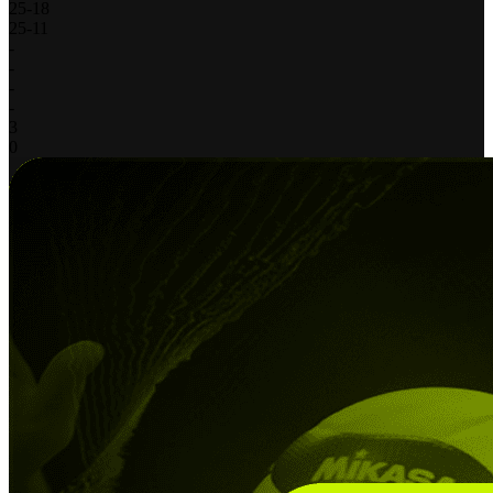
25
-
18
25
-
11
-
-
-
-
3
0