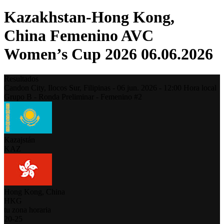
Kazakhstan-Hong Kong,
China Femenino AVC
Women’s Cup 2026 06.06.2026
Resultados
Candon City, Ilocos Sur,
Filipinas
-
06 jun. 2026 -
12:00
Hora local
Grupo B - Ronda Preliminar - Femenino #2
Kazajstán
KAZ
Hong Kong, China
HKG
tu zona horaria
20
-
25