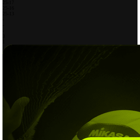
25
-
17
25
-
16
25
-
13
-
-
-
3
1