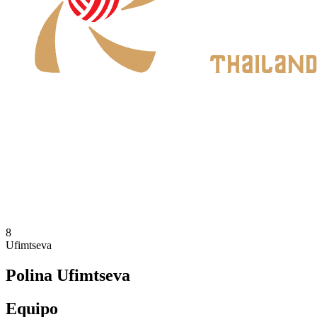
Dónde ver
Calendario y resultados
Equipos
Posiciones
Estadísticas
Noticias
Temporada 2026
❮
Temporada 2026
Temporada 2025
8
Ufimtseva
Polina Ufimtseva
Equipo