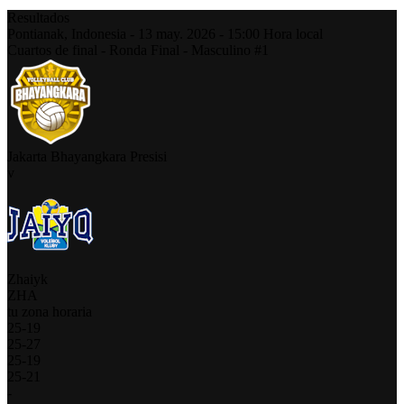
Resultados
Pontianak,
Indonesia
-
13 may. 2026 -
15:00
Hora local
Cuartos de final - Ronda Final - Masculino #1
Jakarta Bhayangkara Presisi
v
Zhaiyk
ZHA
tu zona horaria
25
-
19
25
-
27
25
-
19
25
-
21
-