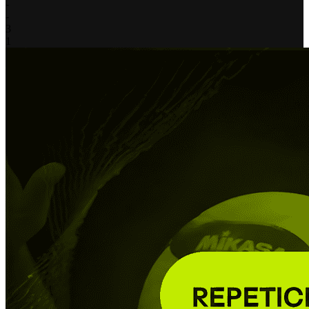
-
-
3
1