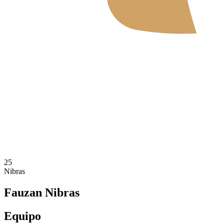
Dónde ver
Tickets
Calendario y resultados
Equipos
Posiciones
Estadísticas
Noticias
Temporada 2026
❮
2026 Season
2025 Season
25
Nibras
Fauzan Nibras
Equipo