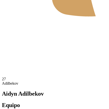
Dónde ver
Tickets
Calendario y resultados
Equipos
Posiciones
Estadísticas
Noticias
Temporada 2026
❮
2026 Season
2025 Season
27
Adilbekov
Aidyn Adilbekov
Equipo