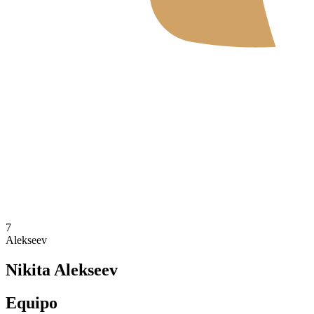
Dónde ver
Tickets
Calendario y resultados
Equipos
Posiciones
Estadísticas
Noticias
Temporada 2026
❮
2026 Season
2025 Season
7
Alekseev
Nikita Alekseev
Equipo