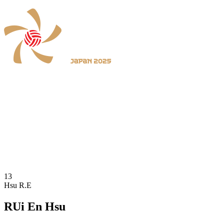
Dónde ver
Calendario y resultados
Equipos
Posiciones
Estadísticas
Noticias
Temporada 2025
❮
2026 Season
2025 Season
13
Hsu R.E
RUi En Hsu