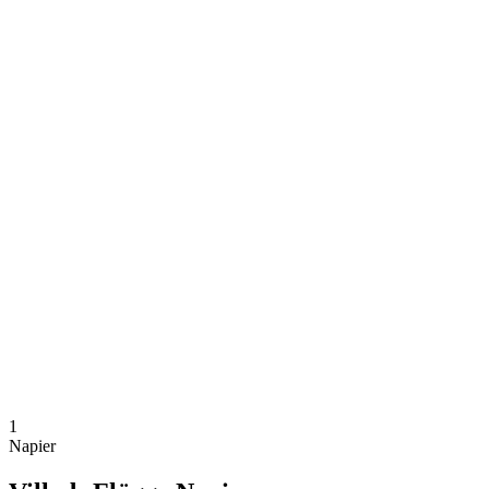
Dónde ver
Calendario y resultados
Equipos
Posiciones
Competición
Noticias
Temporada 2024
❮
Temporada 2024
Temporada 2022
Temporada 2021
1
Napier