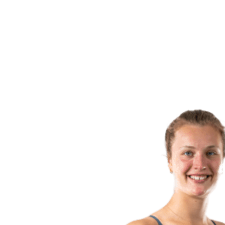
Equipos
Calendario y resultados
Posiciones
Estadísticas
Fotos
Vóley playa en los Juegos Olímpicos
Competición
Noticias