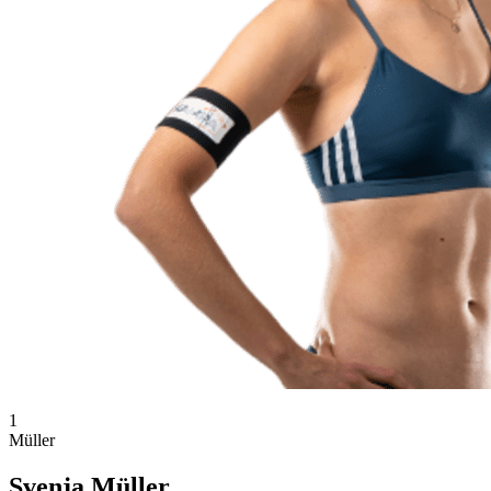
1
Müller
Svenja Müller