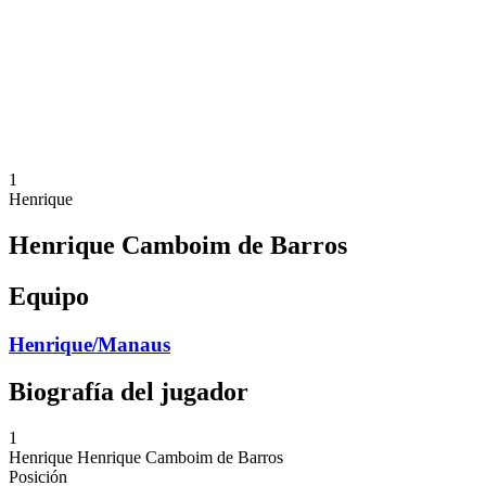
Volver al inicio del BPT
Dónde ver
Equipos
Calendario y resultados
Posiciones
Estadísticas
Competición
Noticias
1
Henrique
Henrique Camboim de Barros
Equipo
Henrique/Manaus
Biografía del jugador
1
Henrique
Henrique Camboim de Barros
Posición