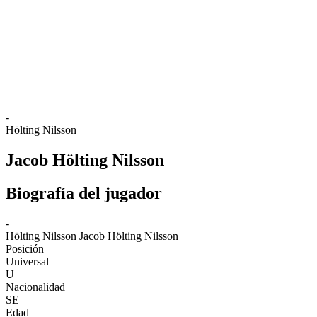
Volver al inicio del BPT
Dónde ver
Equipos
Calendario y resultados
Posiciones
Estadísticas
Competición
Noticias
-
Hölting Nilsson
Jacob Hölting Nilsson
Biografía del jugador
-
Hölting Nilsson
Jacob Hölting Nilsson
Posición
Universal
U
Nacionalidad
SE
Edad