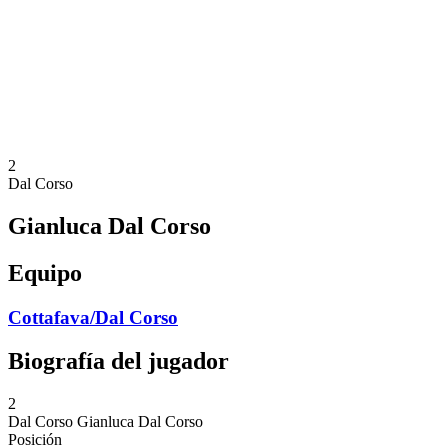
Volver al inicio del BPT
Dónde ver
Equipos
Calendario y resultados
Posiciones
Estadísticas
Competición
Noticias
2
Dal Corso
Gianluca Dal Corso
Equipo
Cottafava/Dal Corso
Biografía del jugador
2
Dal Corso
Gianluca Dal Corso
Posición