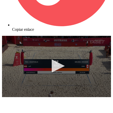
Copiar enlace
0
seconds
of
10