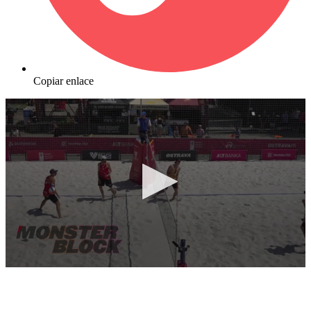
Copiar enlace
0
seconds
of
10