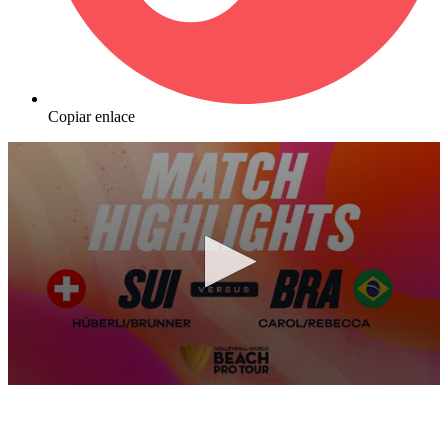
Copiar enlace
0
seconds
of
10