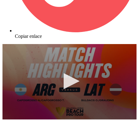
Copiar enlace
0
seconds
of
9