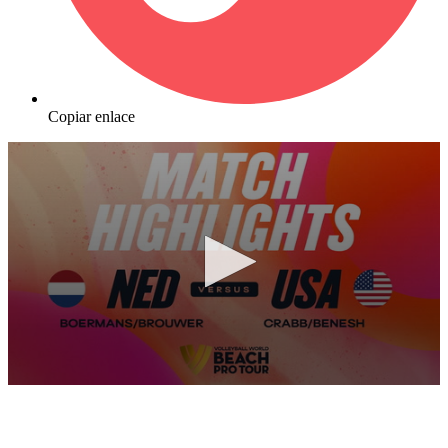
Copiar enlace
0
seconds
of
10