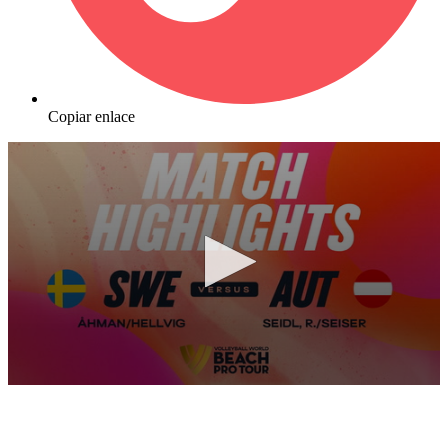
Copiar enlace
0
seconds
of
10