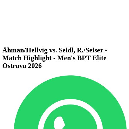
Volver al inicio del BPT
Dónde ver
Equipos
Calendario y resultados
Posiciones
Estadísticas
Competición
Noticias
Åhman/Hellvig vs. Seidl, R./Seiser -
Match Highlight - Men's BPT Elite
Ostrava 2026