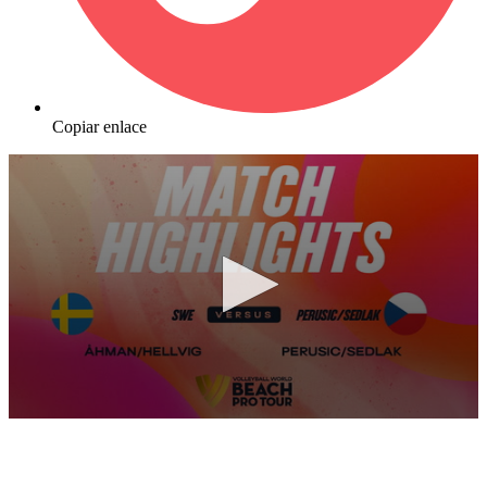
Copiar enlace
0
seconds
of
10