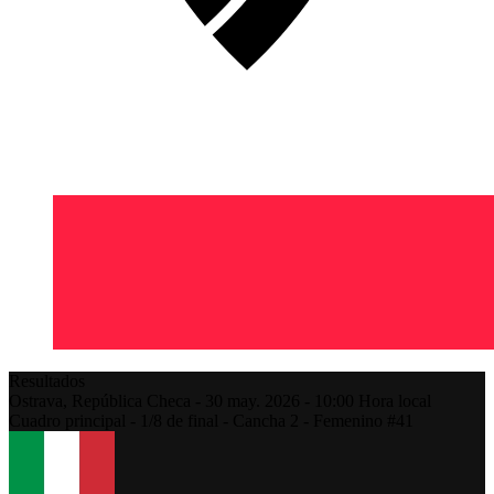
Resultados
Ostrava,
República Checa
-
30 may. 2026 -
10:00
Hora local
Cuadro principal - 1/8 de final - Cancha 2 - Femenino #41