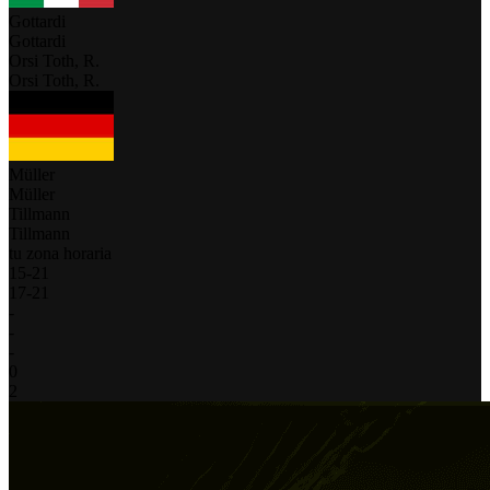
Gottardi
Gottardi
Orsi Toth, R.
Orsi Toth, R.
Müller
Müller
Tillmann
Tillmann
tu zona horaria
15
-
21
17
-
21
-
-
-
0
2