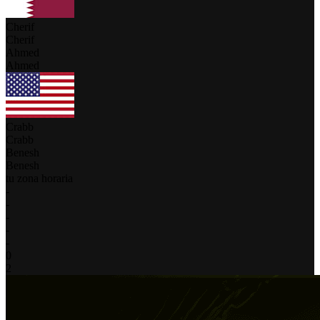
Cherif
Cherif
Ahmed
Ahmed
Crabb
Crabb
Benesh
Benesh
tu zona horaria
-
-
-
-
-
0
2