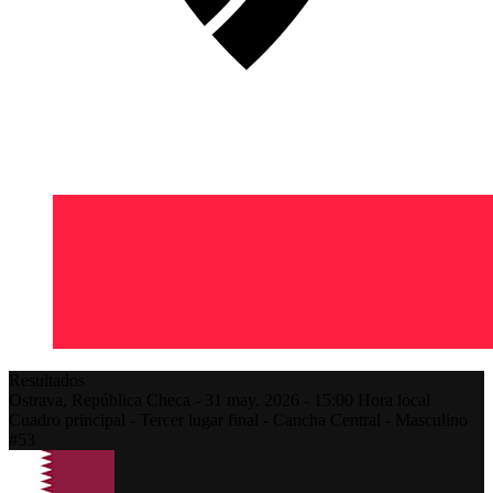
Resultados
Ostrava,
República Checa
-
31 may. 2026 -
15:00
Hora local
Cuadro principal - Tercer lugar final - Cancha Central - Masculino
#53