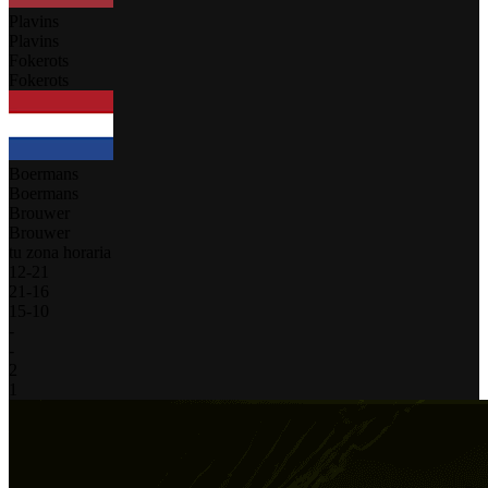
Plavins
Plavins
Fokerots
Fokerots
Boermans
Boermans
Brouwer
Brouwer
tu zona horaria
12
-
21
21
-
16
15
-
10
-
-
2
1