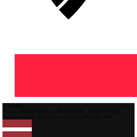
Resultados
Ostrava,
República Checa
-
29 may. 2026 -
15:20
Hora local
Cuadro principal - Grupo C - Cancha 2 - Masculino #33