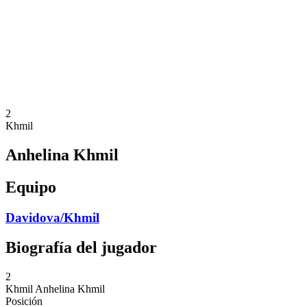
Volver al inicio del BPT
Dónde ver
Equipos
Calendario y resultados
Posiciones
Estadísticas
Competición
Noticias
2
Khmil
Anhelina Khmil
Equipo
Davidova/Khmil
Biografía del jugador
2
Khmil
Anhelina Khmil
Posición