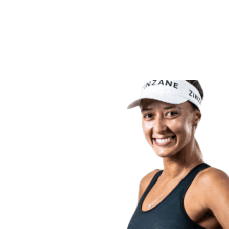
Volver al inicio del BPT
Dónde ver
Equipos
Calendario y resultados
Posiciones
Estadísticas
Competición
Noticias