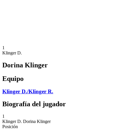
Volver al inicio del BPT
Dónde ver
Equipos
Calendario y resultados
Posiciones
Estadísticas
Competición
Noticias
1
Klinger D.
Dorina Klinger
Equipo
Klinger D./Klinger R.
Biografía del jugador
1
Klinger D.
Dorina Klinger
Posición