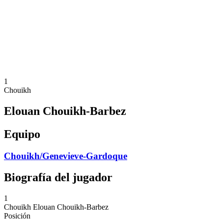
Volver al inicio del BPT
Dónde ver
Equipos
Calendario y resultados
Posiciones
Estadísticas
Competición
Noticias
1
Chouikh
Elouan Chouikh-Barbez
Equipo
Chouikh/Genevieve-Gardoque
Biografía del jugador
1
Chouikh
Elouan Chouikh-Barbez
Posición