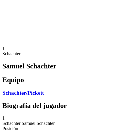
Volver al inicio del BPT
Dónde ver
Equipos
Calendario y resultados
Posiciones
Estadísticas
Competición
Noticias
1
Schachter
Samuel Schachter
Equipo
Schachter/Pickett
Biografía del jugador
1
Schachter
Samuel Schachter
Posición