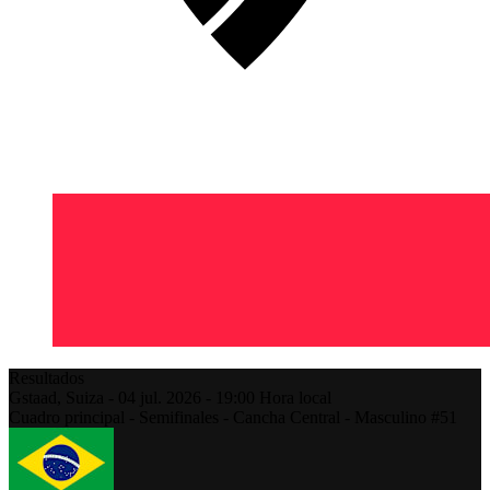
Resultados
Gstaad,
Suiza
-
04 jul. 2026 -
19:00
Hora local
Cuadro principal - Semifinales - Cancha Central - Masculino #51